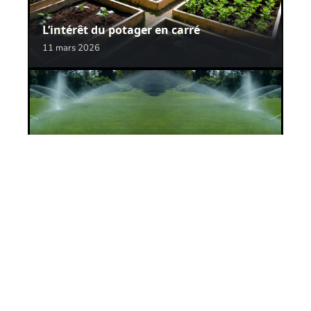
L’intérêt du potager en carré
11 mars 2026
L’arrosage automatique du gazon : que
choisir ?
11 mars 2026
Contact
Mentions Légales
Sitemap
© 2025 | lejardineur.net