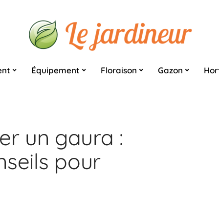
nt
Équipement
Floraison
Gazon
Hor
r un gaura :
nseils pour