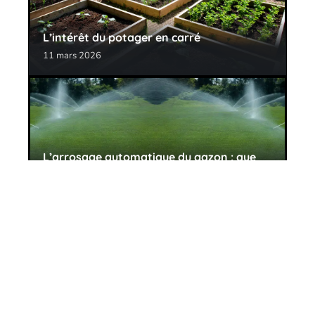
L’intérêt du potager en carré
11 mars 2026
L’arrosage automatique du gazon : que
choisir ?
11 mars 2026
Contact
Mentions Légales
Sitemap
© 2025 | lejardineur.net