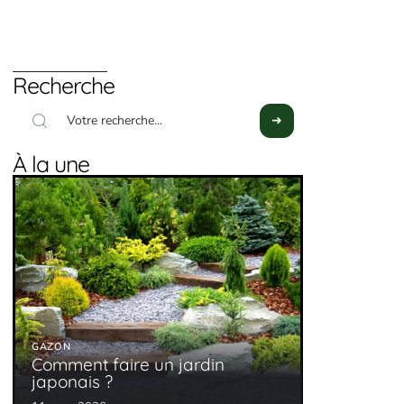
Recherche
À la une
GAZON
Comment faire un jardin
japonais ?