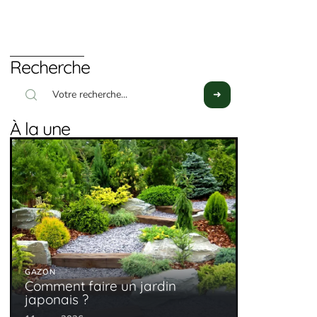
Recherche
À la une
GAZON
Comment faire un jardin
japonais ?