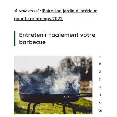
A voir aussi :
|Faire son jardin d'intérieur
pour le printemps 2022
Entretenir facilement votre
barbecue
L
e
b
e
a
u
x-
te