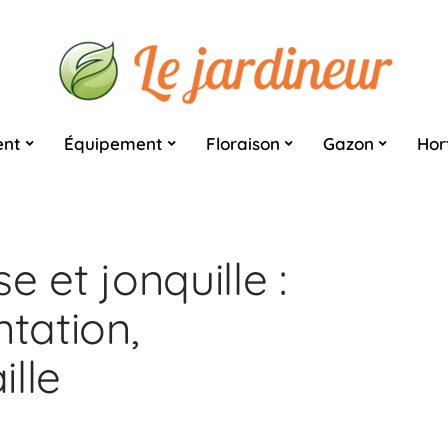
nt
Équipement
Floraison
Gazon
Hor
e et jonquille :
ntation,
ille