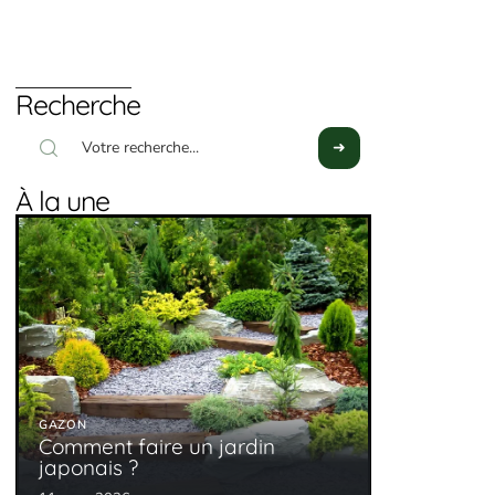
Recherche
À la une
GAZON
Comment faire un jardin
japonais ?