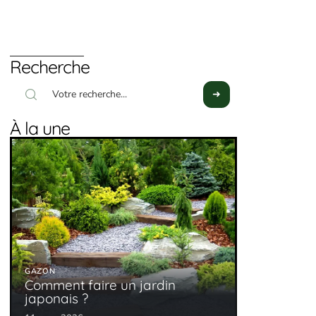
Recherche
À la une
GAZON
Comment faire un jardin
japonais ?