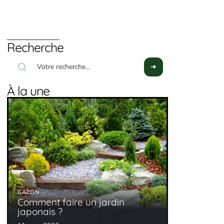
Recherche
À la une
GAZON
Comment faire un jardin
japonais ?