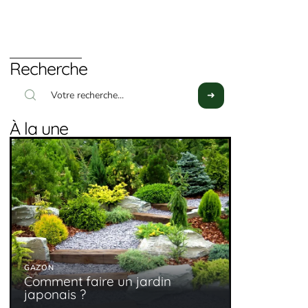
Recherche
À la une
GAZON
Comment faire un jardin
japonais ?