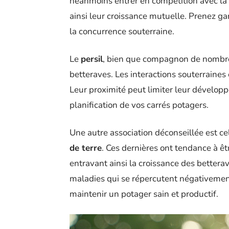
néanmoins entrer en compétition avec la b
ainsi leur croissance mutuelle. Prenez ga
la concurrence souterraine.
Le
persil
, bien que compagnon de nombreu
betteraves. Les interactions souterraine
Leur proximité peut limiter leur dévelop
planification de vos carrés potagers.
Une autre association déconseillée est ce
de terre
. Ces dernières ont tendance à ê
entravant ainsi la croissance des better
maladies qui se répercutent négativement
maintenir un potager sain et productif.