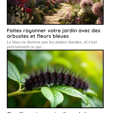
Faites rayonner votre jardin avec des
arbustes et fleurs bleues
Le bleu ne domine pas les plates-bandes, et c'est
précisément ce qui
…