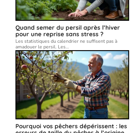
Quand semer du persil après l’hiver
pour une reprise sans stress ?
Les statistiques du calendrier ne suffisent pas à
amadouer le persil. Les
…
Pourquoi vos pêchers dépérissent : les
erreurs de taille du pêcher à l’origine