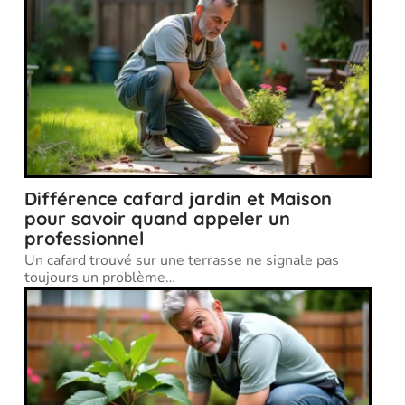
Différence cafard jardin et Maison
pour savoir quand appeler un
professionnel
Un cafard trouvé sur une terrasse ne signale pas
toujours un problème
…