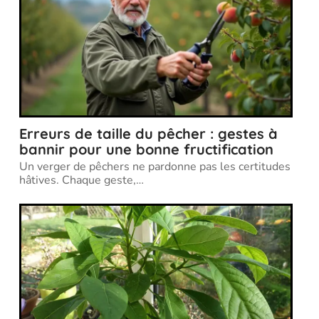
Erreurs de taille du pêcher : gestes à
bannir pour une bonne fructification
Un verger de pêchers ne pardonne pas les certitudes
hâtives. Chaque geste,
…