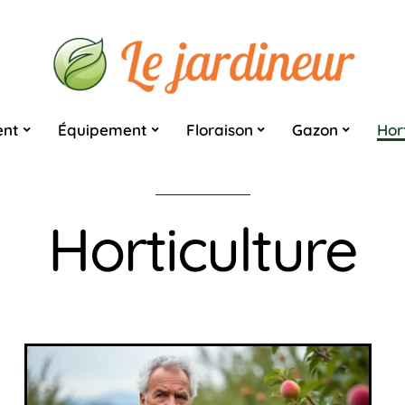
nt
Équipement
Floraison
Gazon
Hor
Horticulture