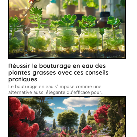
Réussir le bouturage en eau des
plantes grasses avec ces conseils
pratiques
Le bouturage en eau s'impose comme une
alternative aussi élégante qu'efficace pour
…