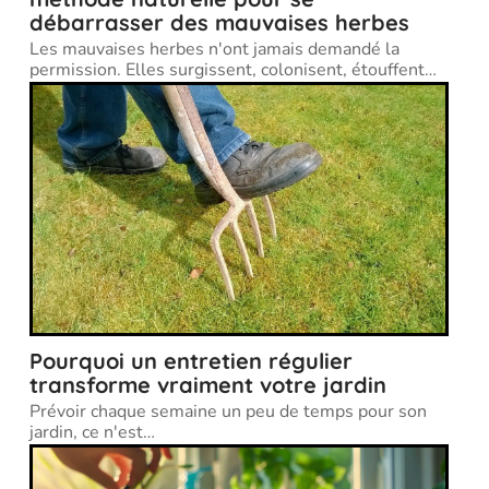
débarrasser des mauvaises herbes
Les mauvaises herbes n'ont jamais demandé la
permission. Elles surgissent, colonisent, étouffent
…
Pourquoi un entretien régulier
transforme vraiment votre jardin
Prévoir chaque semaine un peu de temps pour son
jardin, ce n'est
…