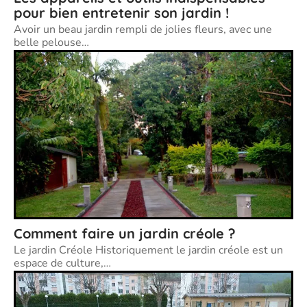
pour bien entretenir son jardin !
Avoir un beau jardin rempli de jolies fleurs, avec une
belle pelouse
…
Comment faire un jardin créole ?
Le jardin Créole Historiquement le jardin créole est un
espace de culture,
…