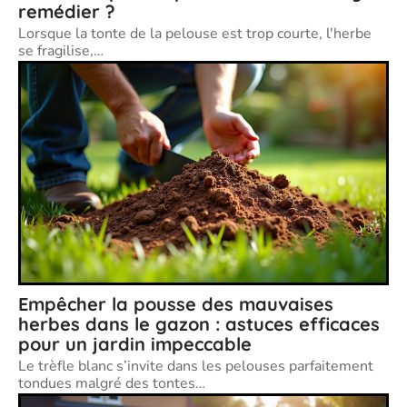
remédier ?
Lorsque la tonte de la pelouse est trop courte, l'herbe
se fragilise,
…
Empêcher la pousse des mauvaises
herbes dans le gazon : astuces efficaces
pour un jardin impeccable
Le trèfle blanc s’invite dans les pelouses parfaitement
tondues malgré des tontes
…