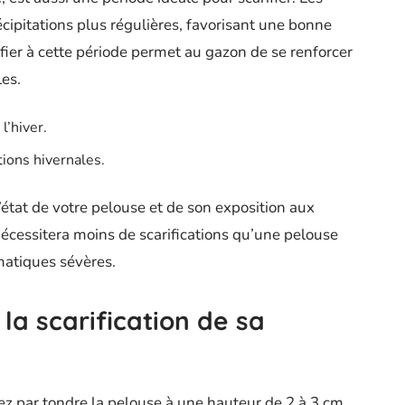
écipitations plus régulières, favorisant une bonne
ifier à cette période permet au gazon de se renforcer
les.
l’hiver.
tions hivernales.
’état de votre pelouse et de son exposition aux
cessitera moins de scarifications qu’une pelouse
matiques sévères.
a scarification de sa
ez par tondre la pelouse à une hauteur de 2 à 3 cm.