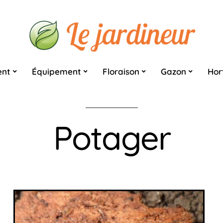
nt
Équipement
Floraison
Gazon
Hor
Potager