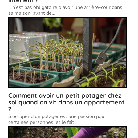
Il n’est pas obligatoire d’avoir une arrière-cour dans
sa maison, avant de
…
Comment avoir un petit potager chez
soi quand on vit dans un appartement
?
S’occuper d’un potager est une passion pour
certaines personnes, et le fait
…