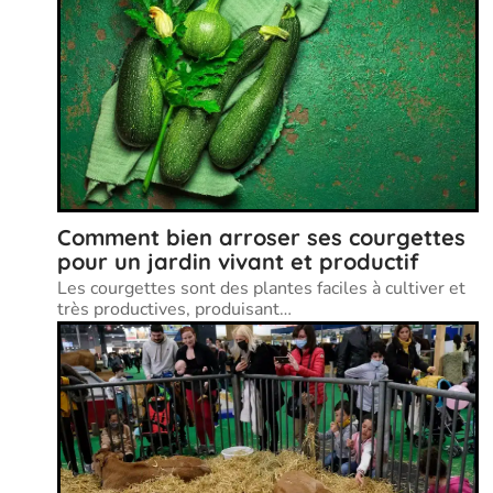
Comment bien arroser ses courgettes
pour un jardin vivant et productif
Les courgettes sont des plantes faciles à cultiver et
très productives, produisant
…