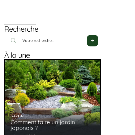
Recherche
À la une
GAZON
Comment faire un jardin
japonais ?