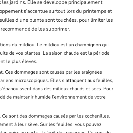
s les jardins. Elle se développe principalement
oppement s’accentue surtout lors du printemps et
feuilles d’une plante sont touchées, pour limiter les
nt recommandé de les supprimer.
tions du mildiou. Le mildiou est un champignon qui
ruits de vos plantes. La saison chaude est la période
ont le plus élevés.
nt. Ces dommages sont causés par les araignées
riens microscopiques. Elles s’attaquent aux feuilles,
 s’épanouissent dans des milieux chauds et secs. Pour
dé de maintenir humide l’environnement de votre
nt. Ce sont des dommages causés par les cochenilles.
lement à leur sève. Sur les feuilles, vous pouvez
es noirs ou verts. Il s’agit des pucerons. Ce sont de