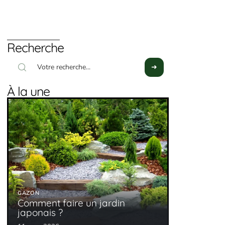
Recherche
À la une
GAZON
Comment faire un jardin
japonais ?