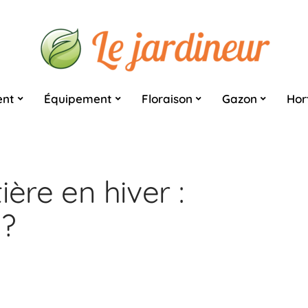
nt
Équipement
Floraison
Gazon
Hor
ère en hiver :
 ?