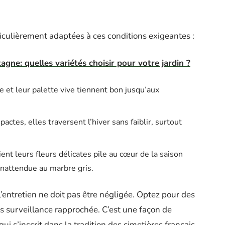
iculièrement adaptées à ces conditions exigeantes :
gne: quelles variétés choisir pour votre jardin ?
e et leur palette vive tiennent bon jusqu’aux
actes, elles traversent l’hiver sans faiblir, surtout
ient leurs fleurs délicates pile au cœur de la saison
inattendue au marbre gris.
l’entretien ne doit pas être négligée. Optez pour des
s surveillance rapprochée. C’est une façon de
 s’inscrit dans la tradition des cimetières français.