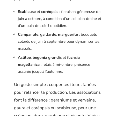
Scabieuse
et
coréopsis
: floraison généreuse de
juin à octobre, à condition d’un sol bien drainé et
d’un bain de soleil quotidien.
Campanule
,
gaillarde
,
marguerite
: bouquets
colorés de juin à septembre pour dynamiser les
massifs.
Astilbe
,
begonia grandis
et
fuchsia
magellanica
: relais à mi-ombre, présence
assurée jusqu’à l’automne.
Un geste simple : couper les fleurs fanées
pour relancer la production. Les associations
font la différence : géraniums et verveine,
gaura et coréopsis ou scabieuse, pour une
scène qui dure, graphique et vivante. Variez