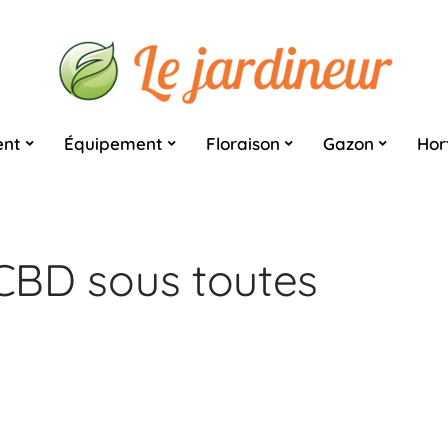
nt
Équipement
Floraison
Gazon
Hor
 CBD sous toutes