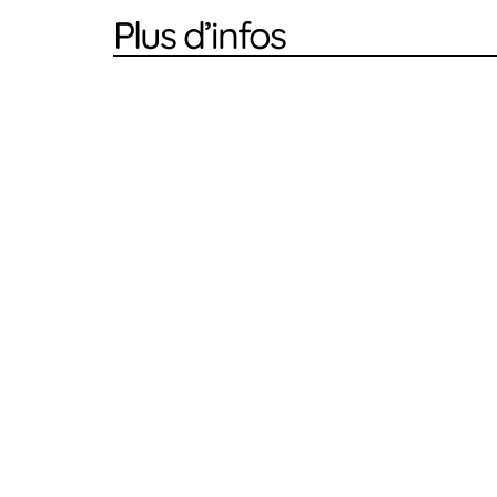
Plus d’infos
AMÉNAGEMENT EXTÉRIEUR
Serre de jardin : bien choisir sa porte
11 mars 2026