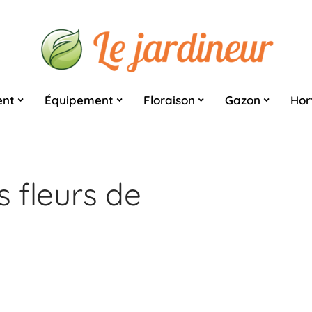
nt
Équipement
Floraison
Gazon
Hor
s fleurs de