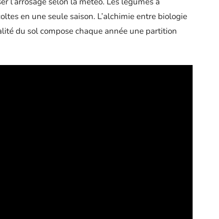
ser l’arrosage selon la météo. Les légumes à
oltes en une seule saison. L’alchimie entre biologie
alité du sol compose chaque année une partition