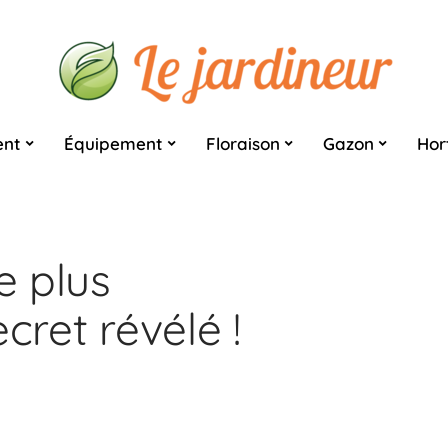
nt
Équipement
Floraison
Gazon
Hor
e plus
cret révélé !