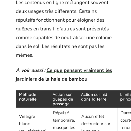
Les contenus en ligne mélangent souvent
deux usages très différents. Certains
répulsifs fonctionnent pour éloigner des
guêpes en transit, d’autres sont présentés
comme capables de neutraliser une colonie
dans le sol. Les résultats ne sont pas les
mêmes.
A voir aussi :
Ce que pensent vraiment les
jardiniers de la haie de bambou
Méthode
Action sur
Action sur nid
Limit
naturelle
guêpes de
dans la terre
princ
passage
Répulsif
Durée
Vinaigre
Aucun effet
temporaire,
court
blanc
destructeur sur
masque les
renou
(pulvérisation)
la colonie