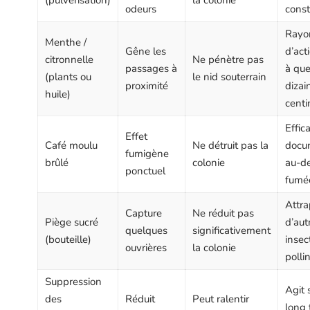
odeurs
cons
Rayo
Menthe /
Gêne les
d’act
citronnelle
Ne pénètre pas
passages à
à qu
(plants ou
le nid souterrain
proximité
dizai
huile)
centi
Effic
Effet
Café moulu
Ne détruit pas la
docu
fumigène
brûlé
colonie
au-de
ponctuel
fumé
Attra
Capture
Ne réduit pas
Piège sucré
d’aut
quelques
significativement
(bouteille)
insec
ouvrières
la colonie
polli
Suppression
Agit 
des
Réduit
Peut ralentir
long 